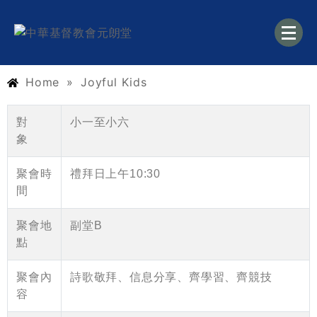
中華基督教會元朗堂
Home
»
Joyful Kids
對
小一至小六
象
聚會時
禮拜日上午10:30
間
聚會地
副堂B
點
聚會內
詩歌敬拜、信息分享、齊學習、齊競技
容