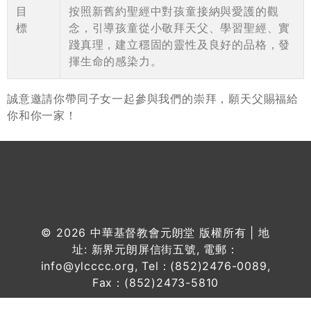
目
按照新舊約聖經中對孩童接納與愛護的觀
標
念，引導孩童從小敬拜天父、學習聖經、實
踐真理，建立穩固的靈性及良好的品格，發
揮生命的感染力。
誠意邀請你帶同子女一起參與我們的崇拜，願天父賜福給
你和你一家！
© 2026
中華基督教會元朗堂
版權所有 | 地
址: 新界元朗屏信街五號, 電郵：
info@ylcccc.org, Tel：(852)2476-0089,
Fax：(852)2473-5810